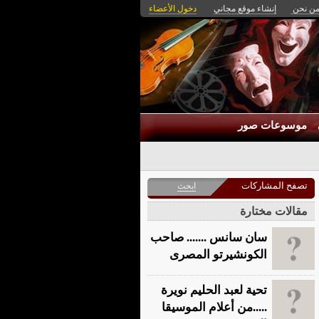
ن نحن
إنشاء موقع مجاني
دخول الأعضاء
موسوعات صور
تصفح المشاركات
ابحث
مقالات مختارة
سان سانس ....... صاحب
الكونشيرتو المصرى
تحية لعبد الحليم نويرة
.....من أعلام الموسيقا