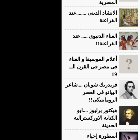
المصرية
الانشاد الدينى ........عند
الفراعنة
الغناء الدنيوى ..... عند
الفراعنة!!
أعلام الموسيقا و الغناء
فى مصر فى القرن الــ
19
فريدريك شوبان ....شاعر
البيانو فى العصر
الرومانتيكى!!
هيكتور برليوز ....ابو
الكتابة الاوركسترالية
الحديثة
أسطورة إحياء