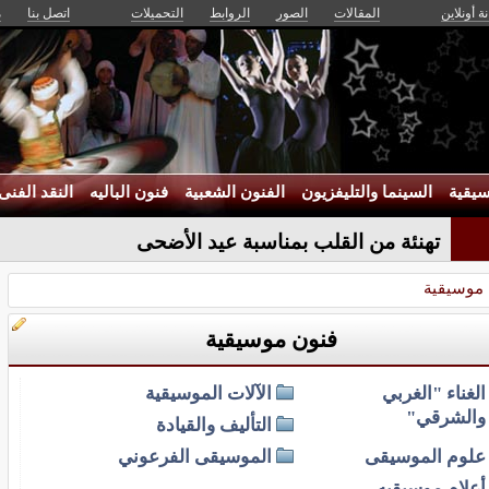
ة أونلاين
المقالات
الصور
الروابط
التحميلات
اتصل بنا
م
يقية
السينما والتليفزيون
الفنون الشعبية
فنون الباليه
النقد الفنى
تهنئة من القلب بمناسبة عيد الأضحى
 موسيقية
فنون موسيقية
الغناء "الغربي
الآلات الموسيقية
والشرقي"
التأليف والقيادة
علوم الموسيقى
الموسيقى الفرعوني
أعلام موسيقيه