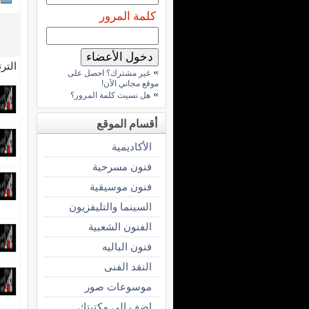
كلمة المرور
التر
»
غير مشترك؟ احصل على
موقع مجاني الآن!
»
هل نسيت كلمة المرور؟
أقسام الموقع
الأكاديمية
فنون مسرحية
فنون موسيقية
السينما والتليفزيون
الفنون الشعبية
فنون الباليه
النقد الفنى
موسوعات صور
اضف الى مكتبتك