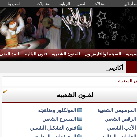
ة أونلاين
المقالات
الصور
الروابط
التحميلات
اتصل بنا
م
يقية
السينما والتليفزيون
الفنون الشعبية
فنون الباليه
النقد الفنى
أكاديمية الفنون-
ن الشعبية
الفنون الشعبية
الموسيقى الشعبية
الفولكلور ومناهجه
الرقص الشعبي
المسرح الشعبي
الأدب الشعبي
فنون التشكيل الشعبي
العادات والتقاليد
المعتقدات والمعارف