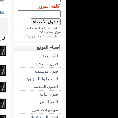
كلمة المرور
»
غير مشترك؟ احصل على
موقع مجاني الآن!
»
هل نسيت كلمة المرور؟
التر
أقسام الموقع
الأكاديمية
فنون مسرحية
فنون موسيقية
السينما والتليفزيون
الفنون الشعبية
فنون الباليه
النقد الفنى
موسوعات صور
اضف الى مكتبتك