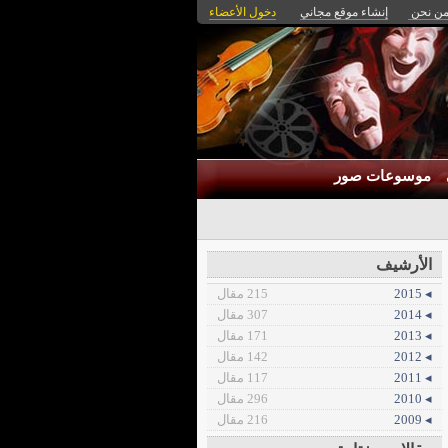
ن نحن
إنشاء موقع مجاني
دخول الأعضاء
موسوعات صور
الأرشيف
◂ 2015
215 مقال
◂ 2014
307 مقال
◂ 2013
171 مقال
◂ 2012
142 مقال
◂ 2011
117 مقال
◂ 2010
296 مقال
◂ 2009
216 مقال