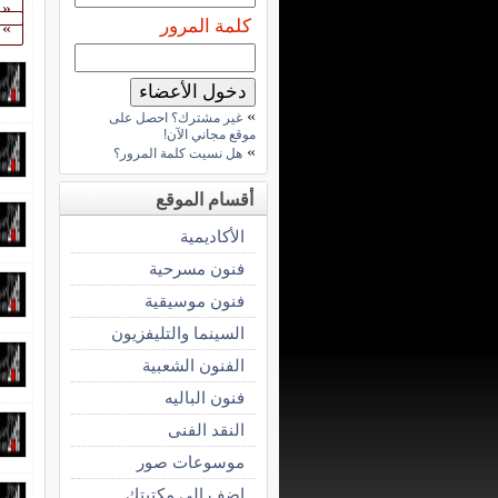
«
كلمة المرور
»
»
غير مشترك؟ احصل على
موقع مجاني الآن!
»
هل نسيت كلمة المرور؟
أقسام الموقع
الأكاديمية
فنون مسرحية
فنون موسيقية
السينما والتليفزيون
الفنون الشعبية
فنون الباليه
النقد الفنى
موسوعات صور
اضف الى مكتبتك