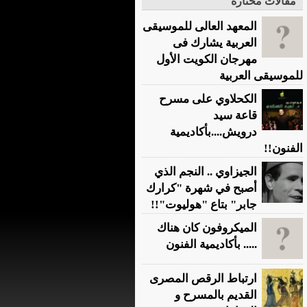
مقالات مختارة
المعهد العالى للموسيقى
العربية يشارك فى
مهرجان الكويت الأول
للموسيقى العربية
الكحلاوي على مسرح
قاعة سيد
درويش....بأكاديمية
الفنون!!
الجيزاوي .. النجم الذي
أصبح في شهرة "كرارك
جابر" بتاع "هوليوت"!!
الميكروفون كان هناك
..... بأكاديمية الفنون
ارتباط الرقص المصرى
القديم بالمسرح و