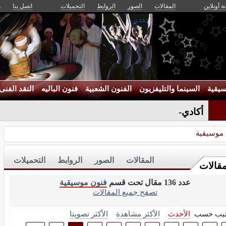
ة أونلاين
المقالات
الصور
الروابط
التحميلات
اتصل بنا
م
يقية
السينما والتليفزيون
الفنون الشعبية
فنون الباليه
النقد الفنى
أكاديمية الفن-
 موسيقية
المقالات
الصور
الروابط
التحميلات
مقالات
عدد 136 مقال تحت قسم
فنون موسيقية
تصفح جميع المقالات
تيب حسب
الأحدث
الأكثر مشاهدة
الأكثر تصويتا