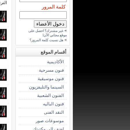
التر
كلمة المرور
»
غير مشترك؟ احصل على
موقع مجاني الآن!
»
هل نسيت كلمة المرور؟
أقسام الموقع
الأكاديمية
فنون مسرحية
فنون موسيقية
السينما والتليفزيون
الفنون الشعبية
فنون الباليه
النقد الفنى
موسوعات صور
اضف الى مكتبتك