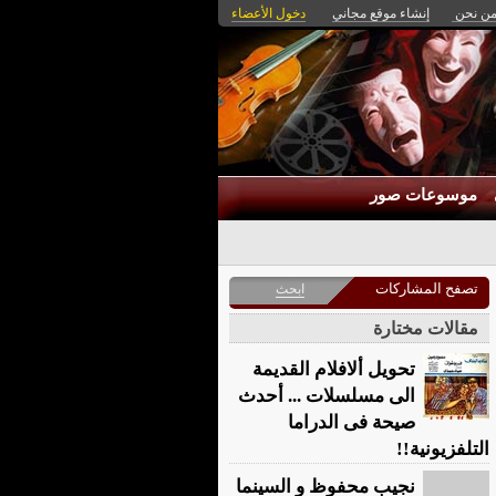
ن نحن
إنشاء موقع مجاني
دخول الأعضاء
موسوعات صور
تصفح المشاركات
ابحث
مقالات مختارة
تحويل ألافلام القديمة
الى مسلسلات ... أحدث
صيحة فى الدراما
التلفزيونية!!
نجيب محفوظ و السينما