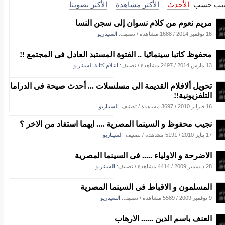
تيب حسب
الأحدث
الأكثر مشاهدة
الأكثر تصويتا
مريم نعوم من كلام نسوان إلى سجن النسا
16 نوفمبر 2014
/
1688 مشاهدة
/ تصنيف:
السيناريو
محفوظ كاتبا سينمائيا .. الفتوة المستبد العادل فى المجتمع !!
13 مارس 2014
/
2497 مشاهدة
/ تصنيف:
اعلام كتابة السيناريو
تحويل ألافلام القديمة الى مسلسلات ... أحدث صيحة فى الدراما
التلفزيونية!!
16 فبراير 2010
/
3697 مشاهدة
/ تصنيف:
السيناريو
نجيب محفوظ و السينما المصرية .... ايهما استفاد من الاخر ؟
17 يناير 2010
/
5191 مشاهدة
/ تصنيف:
السيناريو
الاضرحة و الاولياء ..... فى السينما المصرية
28 ديسمبر 2009
/
4414 مشاهدة
/ تصنيف:
السيناريو
المسلمون و الاقباط فى السينما المصرية
9 نوفمبر 2009
/
5589 مشاهدة
/ تصنيف:
السيناريو
العنف باسم الدين ...... الارهاب