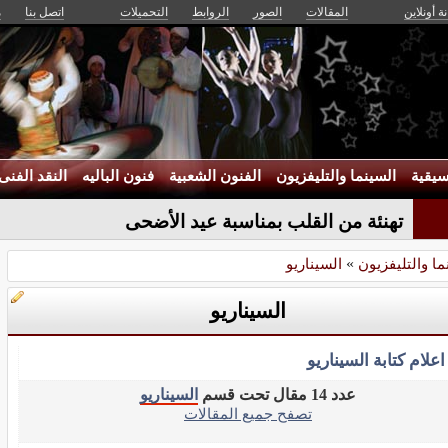
ة أونلاين
المقالات
الصور
الروابط
التحميلات
اتصل بنا
م
يقية
السينما والتليفزيون
الفنون الشعبية
فنون الباليه
النقد الفنى
تهنئة من القلب بمناسبة عيد الأضحى
ما والتليفزيون
»
السيناريو
السيناريو
اعلام كتابة السيناريو
عدد 14 مقال تحت قسم
السيناريو
تصفح جميع المقالات