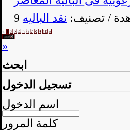
/ تصنيف:
نقد الباليه
«
1
2
3
4
5
6
7
8
9
10
»
»
ابحث
تسجيل الدخول
اسم الدخول
كلمة المرور