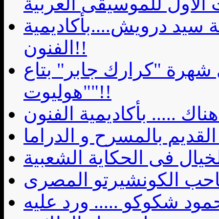
 الأول للموسيقى العربية
سيد درويش....بأكاديمية
الفنون!!
 شهرة "كرارك جابر" بتاع
"هوليوت"!!
اك ..... بأكاديمية الفنون
قديم بالمسرح و الدراما
احب الكونشيرتو المصرى
ود شكوكو ..... ورد عليه