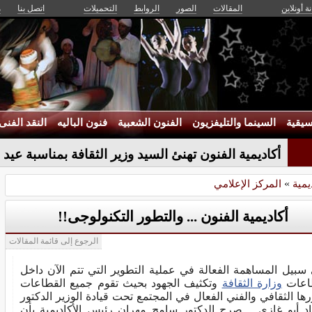
ة أونلاين
المقالات
الصور
الروابط
التحميلات
اتصل بنا
م
يقية
السينما والتليفزيون
الفنون الشعبية
فنون الباليه
النقد الفنى
تهنئة _
يمية
»
المركز الإعلامي
أكاديمية الفنون ... والتطور التكنولوجى!!
الرجوع إلى قائمة المقالات
سبيل المساهمة الفعالة في عملية التطوير التي تتم الآن داخل
اعات
وزارة الثقافة
وتكثيف الجهود بحيث تقوم جميع القطاعات
رها الثقافي والفني الفعال في المجتمع تحت قيادة الوزير الدكتور
د أبو غازي .. صرح الدكتور سامح مهران رئيس الأكاديمية بأن