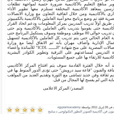
ير مناهج التعليم بالأكاديمية ضرورة حتمية لمواجهة تطلعات
ارسين بمعاهد الأكاديمية المختلفة تستلزم معها تطوير الأداء
داري بالأكاديمية ومن خلال اتفاقية التعاون مع وزارة الاتصالات
صرية فقد تم وضع برنامج محو أمية العاملين بالأكاديمية بالكمبيوتر
طريق أولاً تدريب المدربين بمركز المعلومات ودعم اتخاذ القرار
أكاديمية حتى يقوموا بتدريب باقي العاملين بالأكاديمية وتم حتى
الآن تدريب حوالى 80 موظف وموظفة وسوف يستكمل البرنامج حتى
ية العام الحالي حتى يتم تدريب كل العاملين بالأكاديمية لتسهيل
عمال الإدارية وأضاف مهران بأنه تم الاتفاق أيضا مع وزارة
الاتصالات المصرية على منح شهادة "الــــــ ICDL" للأساتذة وأعضاء
ة التدريس لمساعدتهم على الترقية وتطوير الكوادر البشرية
أكاديمية للارتقاء بها على جميع المستويات.
د أنه خلال الفترة القادمة سوف يتم افتتاح المركز الأكاديمي
قافة والفنون "قاعة سيد درويش" حتى تؤدى الدور المنوط بها في
يم ثقافة وفن جديد تتماشى مع الثورة وتقديم العديد من المواهب
ابة التي لم يفسح لها المجال من قبل.
المصدر/ المركز الاعلامى
ل 2011 بواسطة
egyptartsacademy
نون
فن
أكاديمية الفنون
التطور التكنولوجى
د.سامح
,
,
,
,