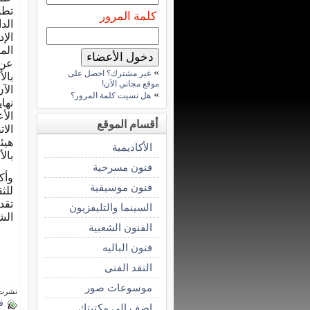
تطو
كلمة المرور
الد
الإ
الم
عن 
»
غير مشترك؟ احصل على
بال
موقع مجاني الآن!
»
هل نسيت كلمة المرور؟
نها
الأ
أقسام الموقع
هيئ
الأكاديمية
بال
فنون مسرحية
وأك
فنون موسيقية
للث
تقد
السينما والتليفزيون
الش
الفنون الشعبية
فنون الباليه
النقد الفنى
موسوعات صور
نشرت فى 28 إبري
ف
اضف الى مكتبتك