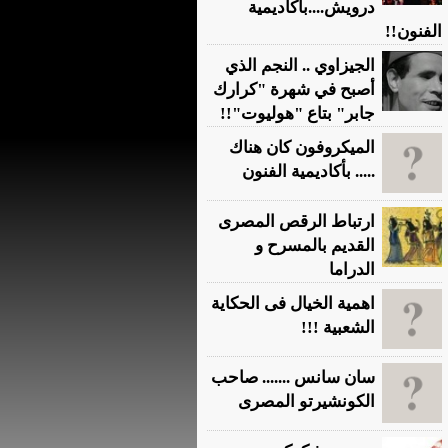
درويش....بأكاديمية
الفنون!!
الجيزاوي .. النجم الذي
أصبح في شهرة "كرارك
جابر" بتاع "هوليوت"!!
الميكروفون كان هناك
..... بأكاديمية الفنون
ارتباط الرقص المصرى
القديم بالمسرح و
الدراما
اهمية الخيال فى الحكاية
الشعبية !!!
سان سانس ....... صاحب
الكونشيرتو المصرى