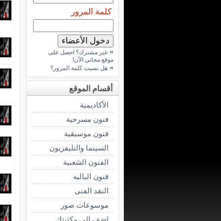
كلمة المرور
»
غير مشترك؟ احصل على
موقع مجاني الآن!
»
هل نسيت كلمة المرور؟
أقسام الموقع
الأكاديمية
فنون مسرحية
فنون موسيقية
السينما والتليفزيون
الفنون الشعبية
فنون الباليه
النقد الفنى
موسوعات صور
اضف الى مكتبتك