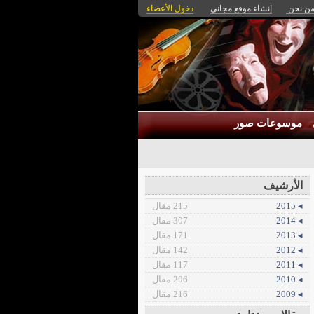
ن نحن
إنشاء موقع مجاني
دخول الأعضاء
موسوعات صور
الأرشيف
◂ 2015
215 مقال
◂ 2014
307 مقال
◂ 2013
171 مقال
◂ 2012
142 مقال
◂ 2011
117 مقال
◂ 2010
296 مقال
◂ 2009
216 مقال