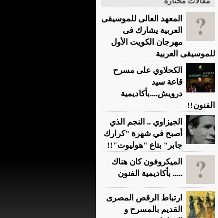
مقالات مختارة
المعهد العالى للموسيقى
العربية يشارك فى
مهرجان الكويت الأول
للموسيقى العربية
الكحلاوي على مسرح
قاعة سيد
درويش....بأكاديمية
الفنون!!
الجيزاوي .. النجم الذي
أصبح في شهرة "كرارك
جابر" بتاع "هوليوت"!!
الميكروفون كان هناك
..... بأكاديمية الفنون
ارتباط الرقص المصرى
القديم بالمسرح و