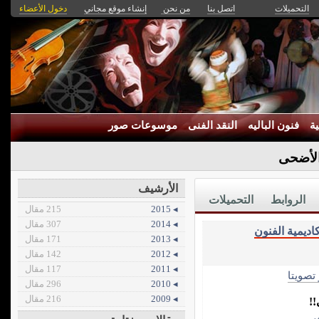
التحميلات
اتصل بنا
من نحن
إنشاء موقع مجاني
دخول الأعضاء
ة
فنون الباليه
النقد الفنى
موسوعات صور
الأضحى
الأرشيف
الروابط
التحميلات
◂ 2015
215 مقال
◂ 2014
307 مقال
ديمية الفنون
◂ 2013
171 مقال
◂ 2012
142 مقال
◂ 2011
117 مقال
 تصويتا
◂ 2010
296 مقال
◂ 2009
216 مقال
!!
ي