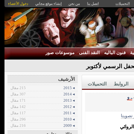
التحميلات
اتصل بنا
من نحن
إنشاء موقع مجاني
دخول الأعضاء
ة
فنون الباليه
النقد الفنى
موسوعات صور
حفل الرسمي لأكتوبر
الأرشيف
الروابط
التحميلات
◂ 2015
215 مقال
◂ 2014
307 مقال
ـ و
◂ 2013
171 مقال
◂ 2012
142 مقال
◂ 2011
117 مقال
 تصويتا
◂ 2010
296 مقال
◂ 2009
216 مقال
لروائي