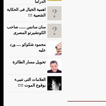
الدراما
اهمية الخيال فى الحكاية
الشعبية !!!
سان سانس ....... صاحب
الكونشيرتو المصرى
محمود شكوكو ..... ورد
عليه
تحويل مسار الطائرة
العلامات التى تنبىء
بوقوع الموت !!!!