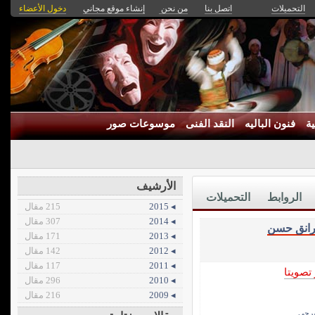
التحميلات
اتصل بنا
من نحن
إنشاء موقع مجاني
دخول الأعضاء
ة
فنون الباليه
النقد الفنى
موسوعات صور
الأرشيف
الروابط
التحميلات
◂ 2015
215 مقال
◂ 2014
307 مقال
رانق حسن
◂ 2013
171 مقال
◂ 2012
142 مقال
◂ 2011
117 مقال
 تصويتا
◂ 2010
296 مقال
◂ 2009
216 مقال
سرحي