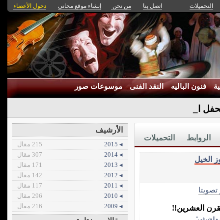
التحميلات
اتصل بنا
من نحن
إنشاء موقع مجاني
دخول الأعضاء
ة
فنون الباليه
النقد الفنى
موسوعات صور
لحفل الرسمي ل-
الأرشيف
الروابط
التحميلات
◂ 2015
215 مقال
◂ 2014
307 مقال
ز الخيل
◂ 2013
171 مقال
◂ 2012
142 مقال
◂ 2011
117 مقال
 تصويتا
◂ 2010
296 مقال
◂ 2009
216 مقال
لقرن العشرين!!
ي والشرقي"