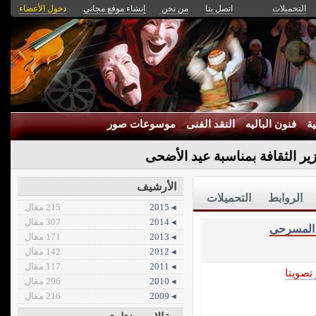
التحميلات
اتصل بنا
من نحن
إنشاء موقع مجاني
دخول الأعضاء
ة
فنون الباليه
النقد الفنى
موسوعات صور
زير الثقافة بمناسبة عيد الأضحى
الأرشيف
الروابط
التحميلات
◂ 2015
215 مقال
◂ 2014
307 مقال
 المسرحى
◂ 2013
171 مقال
◂ 2012
142 مقال
◂ 2011
117 مقال
 تصويتا
◂ 2010
296 مقال
◂ 2009
216 مقال