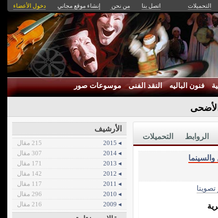
التحميلات
اتصل بنا
من نحن
إنشاء موقع مجاني
دخول الأعضاء
ة
فنون الباليه
النقد الفنى
موسوعات صور
الأضحى
الأرشيف
الروابط
التحميلات
◂ 2015
215 مقال
◂ 2014
307 مقال
 والسينما
◂ 2013
171 مقال
◂ 2012
142 مقال
◂ 2011
117 مقال
 تصويتا
◂ 2010
296 مقال
◂ 2009
216 مقال
رية