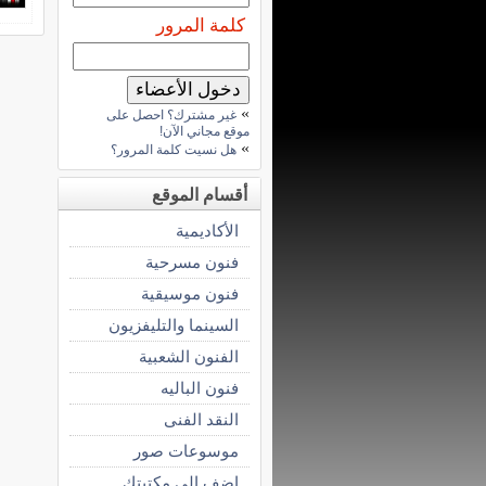
كلمة المرور
»
غير مشترك؟ احصل على
موقع مجاني الآن!
»
هل نسيت كلمة المرور؟
أقسام الموقع
الأكاديمية
فنون مسرحية
فنون موسيقية
السينما والتليفزيون
الفنون الشعبية
فنون الباليه
النقد الفنى
موسوعات صور
اضف الى مكتبتك