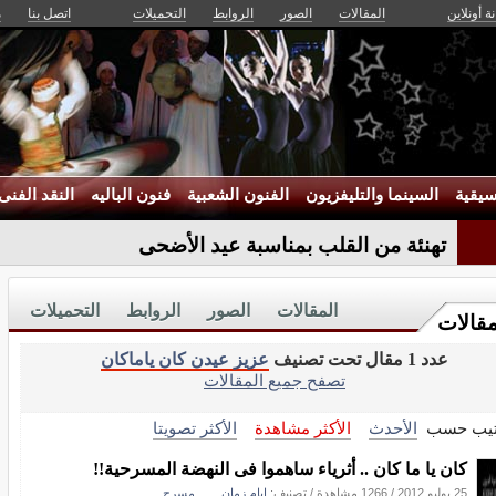
ة أونلاين
المقالات
الصور
الروابط
التحميلات
اتصل بنا
م
يقية
السينما والتليفزيون
الفنون الشعبية
فنون الباليه
النقد الفنى
تهنئة من القلب بمناسبة عيد الأضحى
المقالات
الصور
الروابط
التحميلات
مقالات
عدد 1 مقال تحت تصنيف
عزيز عيدن كان ياماكان
تصفح جميع المقالات
تيب حسب
الأحدث
الأكثر مشاهدة
الأكثر تصويتا
كان يا ما كان .. أثرياء ساهموا فى النهضة المسرحية!!
25 يوليو 2012
/
1266 مشاهدة
/ تصنيف:
ايام زمان....... مسرح