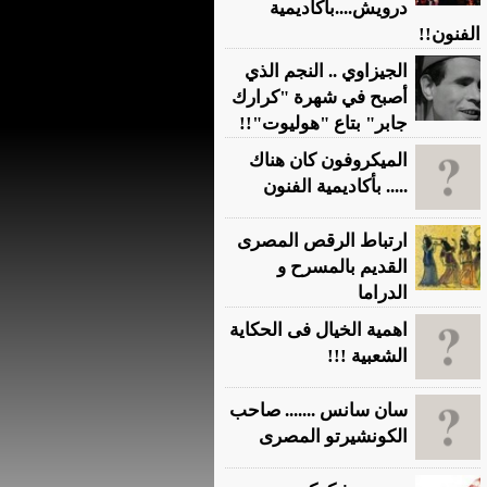
درويش....بأكاديمية
الفنون!!
الجيزاوي .. النجم الذي
أصبح في شهرة "كرارك
جابر" بتاع "هوليوت"!!
الميكروفون كان هناك
..... بأكاديمية الفنون
ارتباط الرقص المصرى
القديم بالمسرح و
الدراما
اهمية الخيال فى الحكاية
الشعبية !!!
سان سانس ....... صاحب
الكونشيرتو المصرى