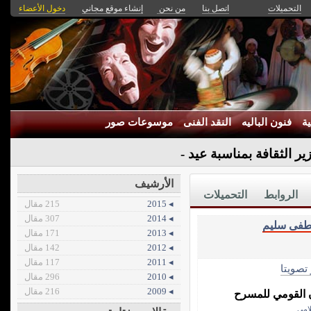
التحميلات
اتصل بنا
من نحن
إنشاء موقع مجاني
دخول الأعضاء
ة
فنون الباليه
النقد الفنى
موسوعات صور
زير الثقافة بمناسبة عيد الأضحى
الأرشيف
الروابط
التحميلات
◂ 2015
215 مقال
◂ 2014
307 مقال
طفى سليم
◂ 2013
171 مقال
◂ 2012
142 مقال
◂ 2011
117 مقال
 تصويتا
◂ 2010
296 مقال
◂ 2009
216 مقال
ن القومي للمسرح
لامي