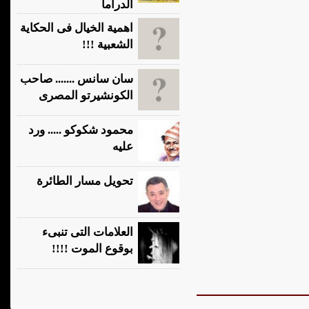
الدراما
اهمية الخيال فى الحكاية
الشعبية !!!
سان سانس ....... صاحب
الكونشيرتو المصرى
محمود شكوكو ..... ورد
عليه
تحويل مسار الطائرة
العلامات التى تنبىء
بوقوع الموت !!!!