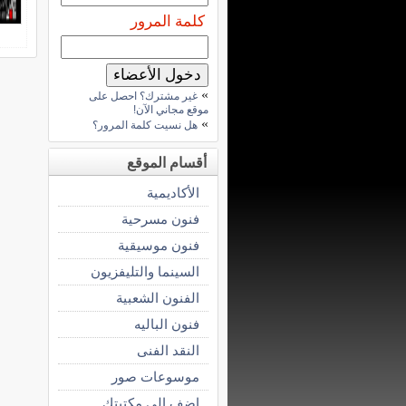
كلمة المرور
»
غير مشترك؟ احصل على
موقع مجاني الآن!
»
هل نسيت كلمة المرور؟
أقسام الموقع
الأكاديمية
فنون مسرحية
فنون موسيقية
السينما والتليفزيون
الفنون الشعبية
فنون الباليه
النقد الفنى
موسوعات صور
اضف الى مكتبتك