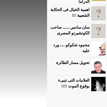
الدراما
اهمية الخيال فى الحكاية
الشعبية !!!
سان سانس ....... صاحب
الكونشيرتو المصرى
محمود شكوكو ..... ورد
عليه
تحويل مسار الطائرة
العلامات التى تنبىء
بوقوع الموت !!!!