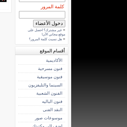
كلمة المرور
»
غير مشترك؟ احصل على
موقع مجاني الآن!
»
هل نسيت كلمة المرور؟
أقسام الموقع
الأكاديمية
فنون مسرحية
فنون موسيقية
السينما والتليفزيون
الفنون الشعبية
فنون الباليه
النقد الفنى
موسوعات صور
اضف الى مكتبتك