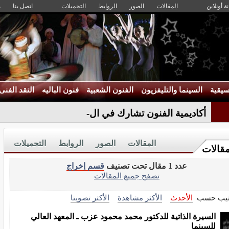
ة أونلاين
المقالات
الصور
الروابط
التحميلات
اتصل بنا
م
يقية
السينما والتليفزيون
الفنون الشعبية
فنون الباليه
النقد الفنى
أكاديمية الفنون تشارك في الحفل ال-
المقالات
الصور
الروابط
التحميلات
مقالات
عدد 1 مقال تحت تصنيف
قسم إخراج
تصفح جميع المقالات
تيب حسب
الأحدث
الأكثر مشاهدة
الأكثر تصويتا
السيرة الذاتية للدكتور محمد محمود عزب ـ المعهد العالي
للسينما