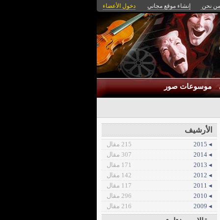
ن نحن
إنشاء موقع مجاني
دخول الأعضاء
موسوعات صور
الأرشيف
◂ 2015
215 مقال
◂ 2014
307 مقال
◂ 2013
171 مقال
◂ 2012
142 مقال
◂ 2011
117 مقال
◂ 2010
296 مقال
◂ 2009
216 مقال