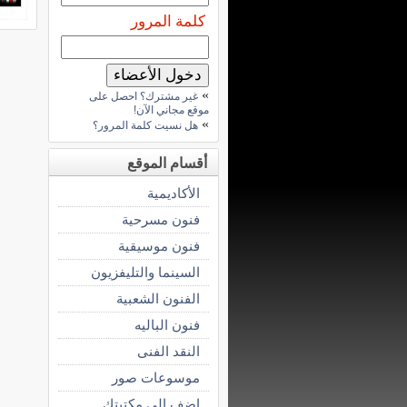
كلمة المرور
»
غير مشترك؟ احصل على
موقع مجاني الآن!
»
هل نسيت كلمة المرور؟
أقسام الموقع
الأكاديمية
فنون مسرحية
فنون موسيقية
السينما والتليفزيون
الفنون الشعبية
فنون الباليه
النقد الفنى
موسوعات صور
اضف الى مكتبتك