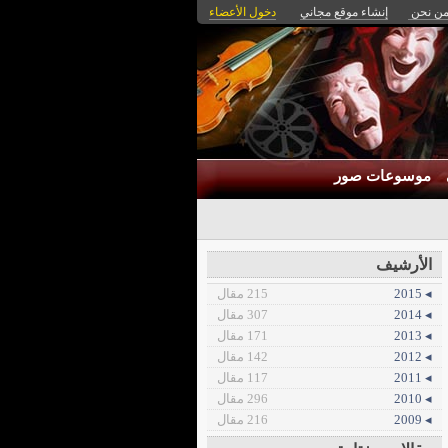
ن نحن
إنشاء موقع مجاني
دخول الأعضاء
موسوعات صور
الأرشيف
◂ 2015
215 مقال
◂ 2014
307 مقال
◂ 2013
171 مقال
◂ 2012
142 مقال
◂ 2011
117 مقال
◂ 2010
296 مقال
◂ 2009
216 مقال