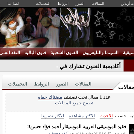
ة أونلاين
المقالات
الصور
الروابط
التحميلات
اتصل بنا
م
يقية
السينما والتليفزيون
الفنون الشعبية
فنون الباليه
النقد الفنى
أكاديمية الفنون تشارك في الحفل -
المقالات
الصور
الروابط
التحميلات
مقالات
عدد 1 مقال تحت تصنيف
مضناك جفاه
تصفح جميع المقالات
تيب حسب
الأحدث
الأكثر مشاهدة
الأكثر تصويتا
فقيد الموسيقى العربية الموسيقار أحمد فؤاد حسن!!
20 ديسمبر 2012
/
5158 مشاهدة
/ تصنيف:
أعلام موسيقيه