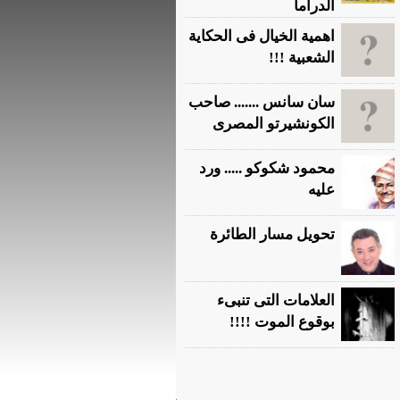
الدراما
اهمية الخيال فى الحكاية
الشعبية !!!
سان سانس ....... صاحب
الكونشيرتو المصرى
محمود شكوكو ..... ورد
عليه
تحويل مسار الطائرة
العلامات التى تنبىء
بوقوع الموت !!!!