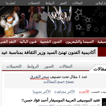
ة أونلاين
المقالات
الصور
الروابط
التحميلات
اتصل بنا
م
يقية
السينما والتليفزيون
الفنون الشعبية
فنون الباليه
النقد الفنى
أكاديمية الفنون تهنئ السيد وزير الثقافة بمناسبة عيد
المقالات
الصور
الروابط
التحميلات
مقالات
عدد 1 مقال تحت تصنيف
سحر الشرق
تصفح جميع المقالات
تيب حسب
الأحدث
الأكثر مشاهدة
الأكثر تصويتا
فقيد الموسيقى العربية الموسيقار أحمد فؤاد حسن!!
20 ديسمبر 2012
/
5158 مشاهدة
/ تصنيف:
أعلام موسيقيه