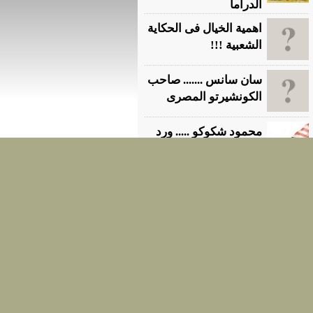
الدراما
اهمية الخيال فى الحكاية
الشعبية !!!
سان سانس ....... صاحب
الكونشيرتو المصرى
محمود شكوكو ..... ورد
عليه
تحويل مسار الطائرة
العلامات التى تنبىء
بوقوع الموت !!!!