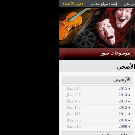
ن نحن
إنشاء موقع مجاني
دخول الأعضاء
موسوعات صور
 الأضحى
الأرشيف
◂ 2015
215 مقال
◂ 2014
307 مقال
◂ 2013
171 مقال
◂ 2012
142 مقال
◂ 2011
117 مقال
◂ 2010
296 مقال
◂ 2009
216 مقال