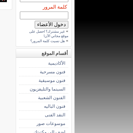
كلمة المرور
»
غير مشترك؟ احصل على
موقع مجاني الآن!
»
هل نسيت كلمة المرور؟
أقسام الموقع
الأكاديمية
فنون مسرحية
فنون موسيقية
السينما والتليفزيون
الفنون الشعبية
فنون الباليه
النقد الفنى
موسوعات صور
اضف الى مكتبتك