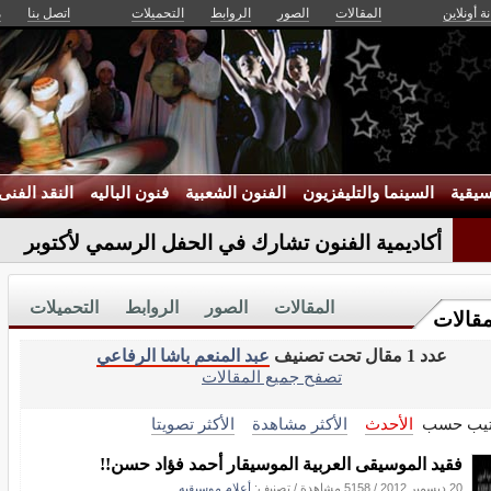
ة أونلاين
المقالات
الصور
الروابط
التحميلات
اتصل بنا
م
يقية
السينما والتليفزيون
الفنون الشعبية
فنون الباليه
النقد الفنى
أكاديمية الفنون تشارك في الحفل الرسمي لأكتوبر
المقالات
الصور
الروابط
التحميلات
مقالات
عدد 1 مقال تحت تصنيف
عبد المنعم باشا الرفاعي
تصفح جميع المقالات
تيب حسب
الأحدث
الأكثر مشاهدة
الأكثر تصويتا
فقيد الموسيقى العربية الموسيقار أحمد فؤاد حسن!!
20 ديسمبر 2012
/
5158 مشاهدة
/ تصنيف:
أعلام موسيقيه