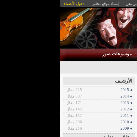
ن نحن
إنشاء موقع مجاني
دخول الأعضاء
موسوعات صور
الأرشيف
◂ 2015
215 مقال
◂ 2014
307 مقال
◂ 2013
171 مقال
◂ 2012
142 مقال
◂ 2011
117 مقال
◂ 2010
296 مقال
◂ 2009
216 مقال