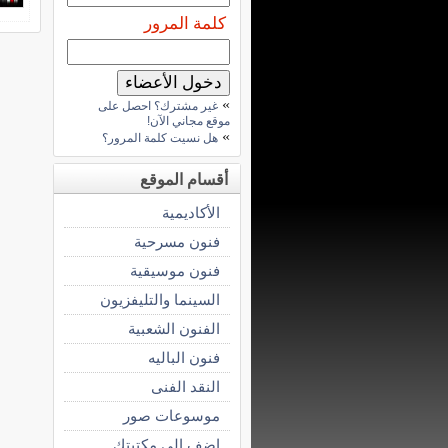
كلمة المرور
»
غير مشترك؟ احصل على
موقع مجاني الآن!
»
هل نسيت كلمة المرور؟
أقسام الموقع
الأكاديمية
فنون مسرحية
فنون موسيقية
السينما والتليفزيون
الفنون الشعبية
فنون الباليه
النقد الفنى
موسوعات صور
اضف الى مكتبتك