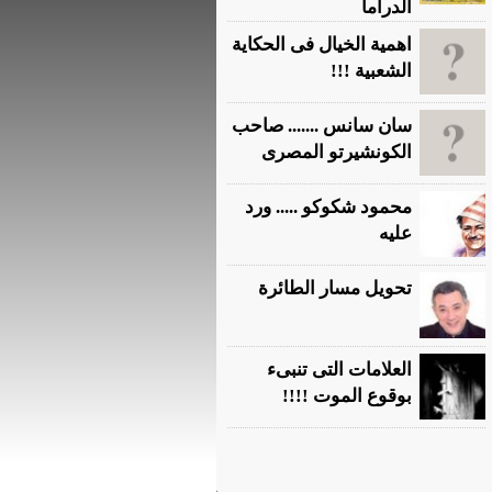
الدراما
اهمية الخيال فى الحكاية
الشعبية !!!
سان سانس ....... صاحب
الكونشيرتو المصرى
محمود شكوكو ..... ورد
عليه
تحويل مسار الطائرة
العلامات التى تنبىء
بوقوع الموت !!!!