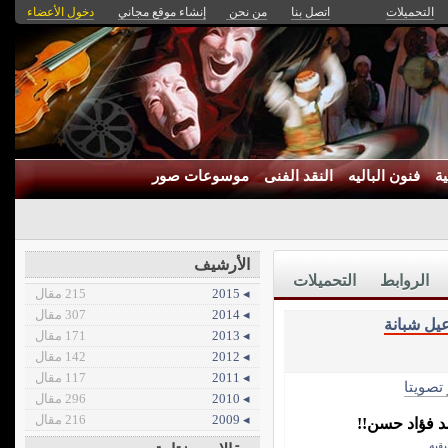
التحميلات
اتصل بنا
من نحن
إنشاء موقع مجاني
دخول الأعضاء
ة
فنون الباليه
النقد الفنى
موسوعات صور
الأرشيف
الروابط
التحميلات
◂ 2015
215 مقال
◂ 2014
307 مقال
يل شبانة
◂ 2013
171 مقال
◂ 2012
142 مقال
◂ 2011
117 مقال
 تصويتا
◂ 2010
296 مقال
◂ 2009
216 مقال
د فؤاد حسن!!
قيه