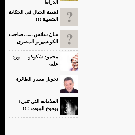
الدراما
اهمية الخيال فى الحكاية
الشعبية !!!
سان سانس ....... صاحب
الكونشيرتو المصرى
محمود شكوكو ..... ورد
عليه
تحويل مسار الطائرة
العلامات التى تنبىء
بوقوع الموت !!!!