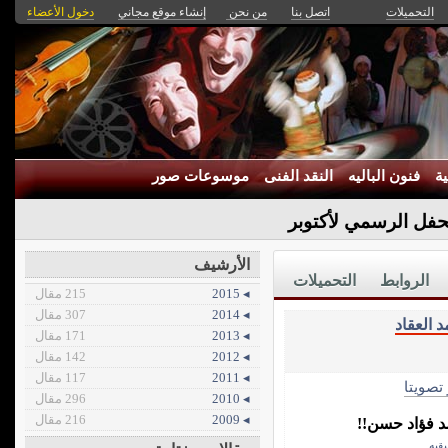
التحميلات
اتصل بنا
من نحن
إنشاء موقع مجاني
دخول الأعضاء
ة
فنون الباليه
النقد الفنى
موسوعات صور
حفل الرسمي لأكتوبر
الأرشيف
الروابط
التحميلات
◂ 2015
215 مقال
◂ 2014
307 مقال
 العقاد
◂ 2013
171 مقال
◂ 2012
142 مقال
◂ 2011
117 مقال
 تصويتا
◂ 2010
296 مقال
◂ 2009
216 مقال
د فؤاد حسن!!
قيه