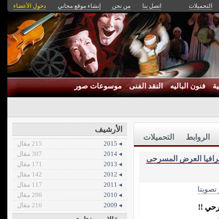
التحميلات
اتصل بنا
من نحن
إنشاء موقع مجاني
دخول الأعضاء
ة
فنون الباليه
النقد الفنى
موسوعات صور
الأرشيف
الروابط
التحميلات
◂ 2015
215 مقال
◂ 2014
307 مقال
رافيا العرض المسرحى
◂ 2013
171 مقال
◂ 2012
142 مقال
◂ 2011
117 مقال
 تصويتا
◂ 2010
296 مقال
◂ 2009
216 مقال
حي !!