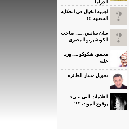
الدراما
اهمية الخيال فى الحكاية
الشعبية !!!
سان سانس ....... صاحب
الكونشيرتو المصرى
محمود شكوكو ..... ورد
عليه
تحويل مسار الطائرة
العلامات التى تنبىء
بوقوع الموت !!!!