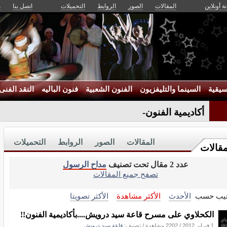
ة أونلاين
المقالات
الصور
الروابط
التحميلات
اتصل بنا
م
يقية
السينما والتليفزيون
الفنون الشعبية
فنون الباليه
النقد الفنى
أكاديمية الفنون تهنئ _
المقالات
الصور
الروابط
التحميلات
مقالات
عدد 2 مقال تحت تصنيف
مداح الرسول
تصفح جميع المقالات
تيب حسب
الأحدث
الأكثر مشاهدة
الأكثر تصويتا
الكحلاوي على مسرح قاعة سيد درويش....بأكاديمية الفنون!!
1 فبراير 2012
/
2202 مشاهدة
/ تصنيف:
قاعة سيد درويش