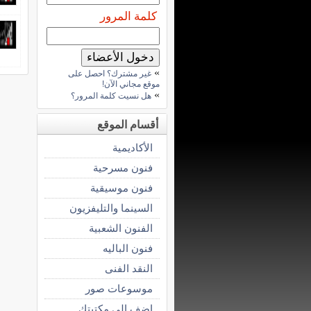
كلمة المرور
»
غير مشترك؟ احصل على
موقع مجاني الآن!
»
هل نسيت كلمة المرور؟
أقسام الموقع
الأكاديمية
فنون مسرحية
فنون موسيقية
السينما والتليفزيون
الفنون الشعبية
فنون الباليه
النقد الفنى
موسوعات صور
اضف الى مكتبتك