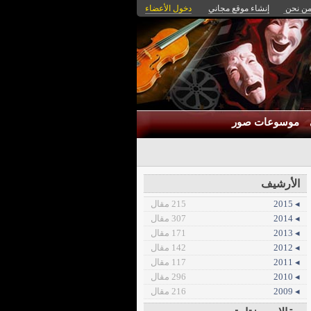
ن نحن
إنشاء موقع مجاني
دخول الأعضاء
موسوعات صور
الأرشيف
◂ 2015
215 مقال
◂ 2014
307 مقال
◂ 2013
171 مقال
◂ 2012
142 مقال
◂ 2011
117 مقال
◂ 2010
296 مقال
◂ 2009
216 مقال