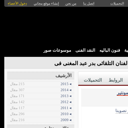
التحميلات
اتصل بنا
من نحن
إنشاء موقع مجاني
دخول الأعضاء
ة
فنون الباليه
النقد الفنى
موسوعات صور
فنان التلقائى بدر عبد المغنى فى
الأرشيف
الروابط
التحميلات
◂ 2015
215 مقال
◂ 2014
307 مقال
مونتير
◂ 2013
171 مقال
◂ 2012
142 مقال
◂ 2011
117 مقال
 تصويتا
◂ 2010
296 مقال
◂ 2009
216 مقال