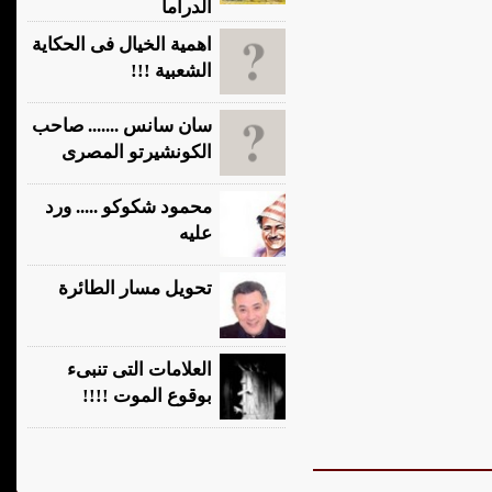
الدراما
اهمية الخيال فى الحكاية
الشعبية !!!
سان سانس ....... صاحب
الكونشيرتو المصرى
محمود شكوكو ..... ورد
عليه
تحويل مسار الطائرة
العلامات التى تنبىء
بوقوع الموت !!!!