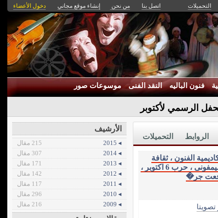
التحميلات
اتصل بنا
من نحن
إنشاء موقع مجاني
دخول الأعضاء
ة
فنون الباليه
النقد الفنى
موسوعات صور
حفل الرسمي لأكتوبر
الأرشيف
الروابط
التحميلات
◂ 2015
215 مقال
◂ 2014
307 مقال
اديمية الفنون ، ثقافة
◂ 2013
171 مقال
موسيقية ، القصيد السيمفونى ، الاوركستر السيمفونى ، حرب 6 اكتوبر ،
◂ 2012
142 مقال
◂ 2011
117 مقال
◂ 2010
296 مقال
◂ 2009
216 مقال
 تصويتا