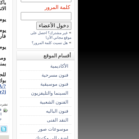
بأك
كلمة المرور
الات
يوم 7/1/2012 حفل للفنان على الحجار ا
»
غير مشترك؟ احصل على
فار
موقع مجاني الآن!
»
هل نسيت كلمة المرور؟
يوم 19/1/2012 حفل خاص بفرقة بساطة ال
أقسام الموقع
ومن
بمناس
الأكاديمية
للح
فنون مسرحية
بوك
فنون موسيقية
A/?
r2j
السينما والتليفزيون
الفنون الشعبية
نشرت فى 11 يناي
ف
فنون الباليه
ا
ج
النقد الفنى
موسوعات صور
اضف الى مكتبتك