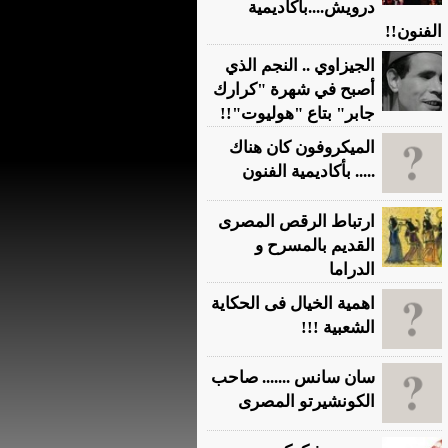
درويش....بأكاديمية
الفنون!!
الجيزاوي .. النجم الذي
أصبح في شهرة "كرارك
جابر" بتاع "هوليوت"!!
الميكروفون كان هناك
..... بأكاديمية الفنون
ارتباط الرقص المصرى
القديم بالمسرح و
الدراما
اهمية الخيال فى الحكاية
الشعبية !!!
سان سانس ....... صاحب
الكونشيرتو المصرى