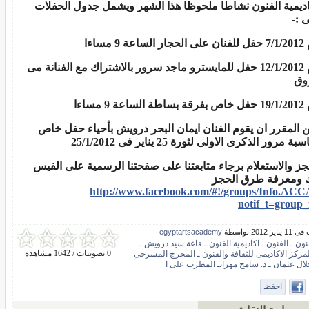
اديمية الفنون نشاطا ملحوظا هذا الشهر ويشمل جدول الحفلات
ى :-
لساعة 9 مساءا
يوم 12/1/2012 حفل للمايسترو ماجد سرور بالاشتراك مع الفنانة مى
وق
ساعة 9 مساءا
 المقرر ان يقوم الفنان ايمان البحر درويش بأحياء حفل خاص
بة مرور الذكرى الاولى لثورة 25 يناير فى 25/1/2012
جز والاستعلام برجاء متابعتنا على صفحتنا الرسمية على الفيس
 ومعرفة طرق الحجز
http://www.facebook.com/#!/groups/Info.ACC
notif_t=group_
ر 2012 بواسطة
egyptartsacademy
نون ـ الفنون ـ اكاديمية الفنون ـ قاعة سيد درويش ـ
0 تصويتات / 1642 مشاهدة
لمركز الاكاديمى للثقافة والفنون ـ المخرج المسرحى
لال عثمان ـ د. سامح مهرانـ المطرب على ا
احفظ