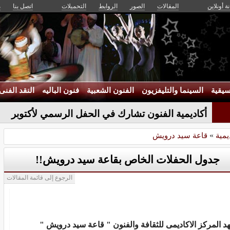
ة أونلاين
المقالات
الصور
الروابط
التحميلات
اتصل بنا
م
يقية
السينما والتليفزيون
الفنون الشعبية
فنون الباليه
النقد الفنى
أكاديمية الفنون تشارك في الحفل الرسمي لأكتوبر
يمية
»
قاعة سيد درويش
جدول الحفلات الخاص بقاعة سيد درويش!!
الرجوع إلى قائمة المقالات
د المركز الاكاديمى للثقافة والفنون " قاعة سيد درويش "