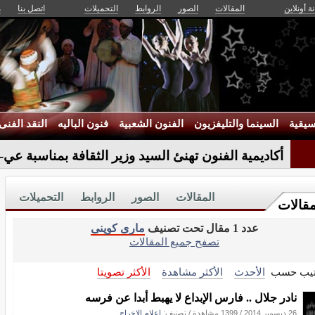
ة أونلاين
المقالات
الصور
الروابط
التحميلات
اتصل بنا
م
يقية
السينما والتليفزيون
الفنون الشعبية
فنون الباليه
النقد الفنى
أكاديمية الفنون تهنئ السيد وزير الثقافة بمناسبة عيد 
المقالات
الصور
الروابط
التحميلات
مقالات
عدد 1 مقال تحت تصنيف
مارى كوينى
تصفح جميع المقالات
تيب حسب
الأحدث
الأكثر مشاهدة
الأكثر تصويتا
نادر جلال .. فارس الإبداع لا يهبط أبدا عن فرسه
26 ديسمبر 2014
/
1399 مشاهدة
/ تصنيف:
اعلام الاخراج