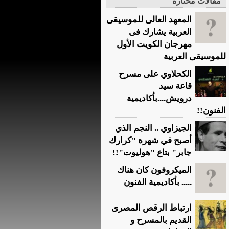
مقالات مختارة
المعهد العالى للموسيقى
العربية يشارك فى
مهرجان الكويت الأول
للموسيقى العربية
الكحلاوي على مسرح
قاعة سيد
درويش....بأكاديمية
الفنون!!
الجيزاوي .. النجم الذي
أصبح في شهرة "كرارك
جابر" بتاع "هوليوت"!!
الميكروفون كان هناك
..... بأكاديمية الفنون
ارتباط الرقص المصرى
القديم بالمسرح و