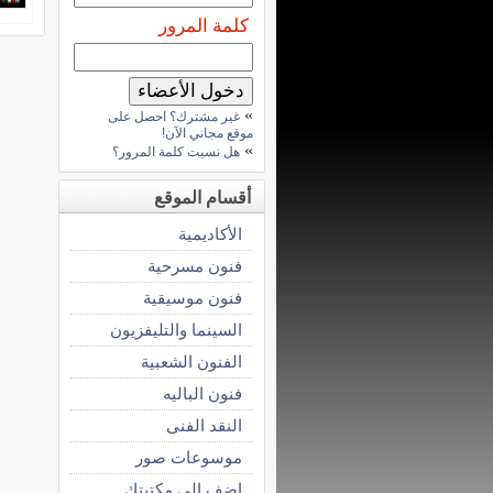
كلمة المرور
»
غير مشترك؟ احصل على
موقع مجاني الآن!
»
هل نسيت كلمة المرور؟
أقسام الموقع
الأكاديمية
فنون مسرحية
فنون موسيقية
السينما والتليفزيون
الفنون الشعبية
فنون الباليه
النقد الفنى
موسوعات صور
اضف الى مكتبتك