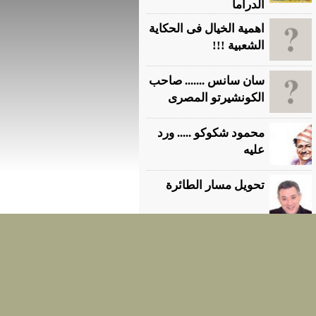
الدراما
اهمية الخيال فى الحكاية
الشعبية !!!
سان سانس ....... صاحب
الكونشيرتو المصرى
محمود شكوكو ..... ورد
عليه
تحويل مسار الطائرة
العلامات التى تنبىء
بوقوع الموت !!!!