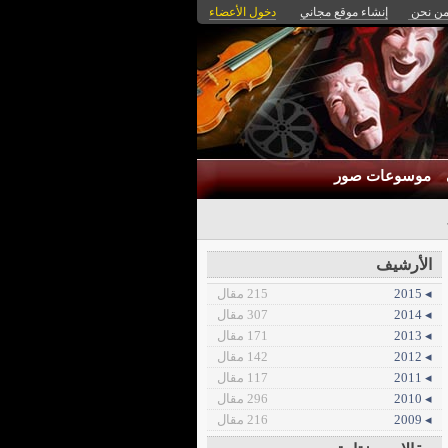
ن نحن
إنشاء موقع مجاني
دخول الأعضاء
موسوعات صور
الأضح_
الأرشيف
◂ 2015
215 مقال
◂ 2014
307 مقال
◂ 2013
171 مقال
◂ 2012
142 مقال
◂ 2011
117 مقال
◂ 2010
296 مقال
◂ 2009
216 مقال