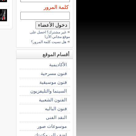
كلمة المرور
»
غير مشترك؟ احصل على
موقع مجاني الآن!
»
هل نسيت كلمة المرور؟
أقسام الموقع
الأكاديمية
فنون مسرحية
فنون موسيقية
السينما والتليفزيون
الفنون الشعبية
فنون الباليه
النقد الفنى
موسوعات صور
اضف الى مكتبتك