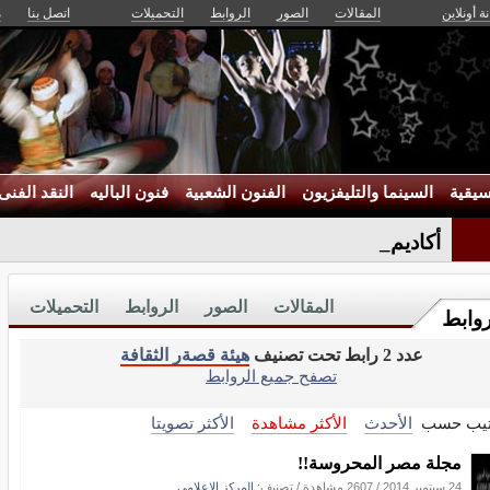
ة أونلاين
المقالات
الصور
الروابط
التحميلات
اتصل بنا
م
يقية
السينما والتليفزيون
الفنون الشعبية
فنون الباليه
النقد الفنى
أكاديمية ا_
المقالات
الصور
الروابط
التحميلات
روابط
عدد 2 رابط تحت تصنيف
هيئة قصةر الثقافة
تصفح جميع الروابط
تيب حسب
الأحدث
الأكثر مشاهدة
الأكثر تصويتا
مجلة مصر المحروسة!!
24 سبتمبر 2014
/
2607 مشاهدة
/ تصنيف:
المركز الإعلامي