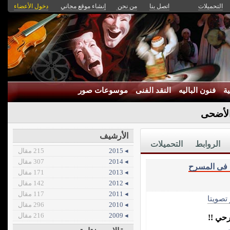
التحميلات
اتصل بنا
من نحن
إنشاء موقع مجاني
دخول الأعضاء
ة
فنون الباليه
النقد الفنى
موسوعات صور
الأضحى
الأرشيف
الروابط
التحميلات
◂ 2015
215 مقال
◂ 2014
307 مقال
 فى المسرح
◂ 2013
171 مقال
◂ 2012
142 مقال
◂ 2011
117 مقال
 تصويتا
◂ 2010
296 مقال
◂ 2009
216 مقال
حي !!