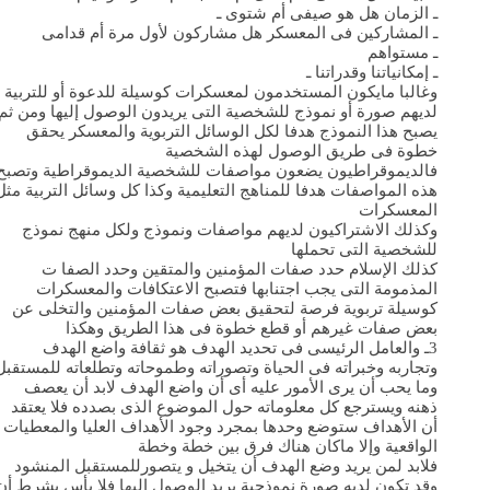
ـ الزمان هل هو صيفى أم شتوى ـ
ـ المشاركين فى المعسكر هل مشاركون لأول مرة أم قدامى
ـ مستواهم
ـ إمكانياتنا وقدراتنا ـ
وغالبا مايكون المستخدمون لمعسكرات كوسيلة للدعوة أو للتربية
لديهم صورة أو نموذج للشخصية التى يريدون الوصول إليها ومن ثم
يصبح هذا النموذج هدفا لكل الوسائل التربوية والمعسكر يحقق
خطوة فى طريق الوصول لهذه الشخصية
فالديموقراطيون يضعون مواصفات للشخصية الديموقراطية وتصبح
هذه المواصفات هدفا للمناهج التعليمية وكذا كل وسائل التربية مثل
المعسكرات
وكذلك الاشتراكيون لديهم مواصفات ونموذج ولكل منهج نموذج
للشخصية التى تحملها
كذلك الإسلام حدد صفات المؤمنين والمتقين وحدد الصفا ت
المذمومة التى يجب اجتنابها فتصبح الاعتكافات والمعسكرات
كوسيلة تربوية فرصة لتحقيق بعض صفات المؤمنين والتخلى عن
بعض صفات غيرهم أو قطع خطوة فى هذا الطريق وهكذا
3ـ والعامل الرئيسى فى تحديد الهدف هو ثقافة واضع الهدف
وتجاربه وخبراته فى الحياة وتصوراته وطموحاته وتطلعاته للمستقبل
وما يحب أن يرى الأمور عليه أى أن واضع الهدف لابد أن يعصف
ذهنه ويسترجع كل معلوماته حول الموضوع الذى بصدده فلا يعتقد
أن الأهداف ستوضع وحدها بمجرد وجود الأهداف العليا والمعطيات
الواقعية وإلا ماكان هناك فرق بين خطة وخطة
فلابد لمن يريد وضع الهدف أن يتخيل و يتصورللمستقبل المنشود
وقد تكون لديه صورة نموذجية يريد الوصول إليها فلا بأس بشرط أن