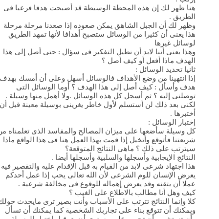
هنا ظهر لك إن هذه المحطة الوسيطة قد أصبحت هدفا فرعيا فى
الطريق .
وظهر لك أن الجبل الشاهق يمكن صعوده إذا صعدنا مرحلة مرحلة
هذا يعنى أن كثيرا من الوسائل ستصبح أهدافا لأنها تمهد الطريق
لوسائل غيرها
وهذا يعنى أننا لابد أن نطيل التفكير فى سؤال : حتى أصل إلى هذا
الهدف ماذا أفعل أو كيف أصل ؟
ثانيا تحديد الوسائل :
إذا انتهينا من وضع الأهداف فالوسائل أسهل وعلى أن أمسك بهدف
هدف وأسأل : كيف أصل إلى هذا الهدف ؟ أوما الوسائل التى
توصلنى إليه ؟ ثم أسجل كل هذه الوسائل .ولا أهمل منها وسيلة .
لكنى بعد ذلك لن أستسلم لأول خاطر يغرينى بوسيلة معينة قبل أن
أختبرها .
إختبار الوسائل :
كل وسيلة سأضعها على ميزان المصالح والمفاسد الذى تعلمناه من
شريعتنا فأتوقع وأتخيل إذا قمت بهذا العمل هنا فى هذا الواقع ماذا
سيترتب على ذلك ؟ ماهى النتائج المتوقعة؟
النتائج الإيجابية وأسجلها والسلبية وأسجلها أيضا .
هذا اجتهاد شرعى لابد من القيام به قبل الإقدام عليه والتقصير فيه
يعرض الإنسان للوم الشرعى لأن الله تعالى يحب إذا عمل أحدكم
عملا أن يتقنه وقد يعرض إهماله للوقوع فى مخالفة شرعية .
كيف وهل أنا مطالب بالاطلاع على الغيب ؟
كلا وإنما النتائج تترتب على الأسباب وأنت بصير ترى مايحدث حولك
ويمكنك أن تتوقع بناء على تجاربك الشخصية كما يمكنك أن تسأل
وأن تستشير وأن تجرب على مستوى أضيق قبل اختيار الوسيلة .