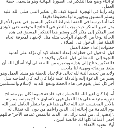
أو أثتاء وضع هذا التفكير فى الصورة النهائية وهو مايسمى خطة
العمل .
وقد رأينا فى الهجرة النبوية كيف كان تفكير النبى صلى الله عليه
وسلم المسبق وتجهيزه لها تخطيطا دقيقا .
كما أننا درسنا فى الفقه اشتراط التفكير المسبق فى بعض الأحوال
مثل تغيير المنكر حيث يجب النظر فى النتائج المتوقعة حتى لايؤدى
تغير المنكر إلى منكر أكبر ويعتبر هذا التفكير المسبق فى هذه
الحالة نوعا من الاجتهاد الواجب مثله مثل الإجتهاد لمعرفة اتجاه
القبلة قبل الدخول فى الصلاة .
خطوات إعداد خطة العمل :
قبل الدخول فى خطوات إعداد الخطة لابد أن نؤكد على أهمية
اللجوء إلى الله تعالى قبل التفكير والإعداد .
فالتفكير يحتاج إلى هداية وبصيرة من الله تعالى أولا أسأل الله أن
يبلغنا مرضاته ويهىء لنا مايحب .
ولابد من تجديد النية لله تعالى فالإعداد للخطة هو منشأ العمل وهو
يعتبر من الدعوة إليه والدلالة عليه فإذا كان لله كان لصاحبه مثل
أجر كل عمل يقوم فى هذه الخطة وينفع الله به الإسلام والمسلمين
.
أما إذا كان لغير الله فالخسارة فيه فادحة فمهما كان من مصالح
دنيوية مترتبة على هذا العمل فهى لاتساوى جناح بعوضة مقارنة
بالأجر المحتسب عند الله تعالى هذا غير ما ينتظر العامل لغير الله
يوم القيامة من إحالته إلى الذين راءاهم من دون الله فيقال له
:"إذهب إلى من كنت ترائى فى الدنيا فالتمس عندهم الأجر" فاللهم
اجعل أعمالنا كلها لك خالصة آمين .
أولا: تحديد الأهداف :