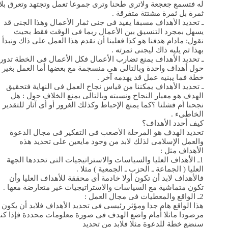
له فتسمع جعجعة ولاترى طحنا وترى جموعا تعمل وتجتهد وتعرق بلا
ثمرة بل ثمرة مشتتة متفرقة .
ـ تحديد الأهداف مسبقا يفيد فى جنى ثمار الأعمال وهذا الجنى قد
يسهل بمجرد التنسيق بين الأعمال ربما فى الوقت فقط بحيث
نقول: مادام هدفنا هو كذا فعلينا أن نقدم هذا العمل على ذاك ونبدأ
بهذا ثم يليه ذاك ليجنى ثمرته .
ـ تحديد الأهداف يمنع تضارب الأعمال فكل الأعمال فى الخطة تدور
حول أهداف واحدة وبالتالى هى منسجمة مع بعضها أما العمل بغير
خطة فما يبنيه عمل قد يهدمه آخر .
ـ تحديد الأهداف يمكننا من قياس نجاح العمل فى النهاية فتحقيق
الهدف هو معيار النجاح ونسبته وبالتالى يمنع الخلاف حول : هل
نجحنا أم فشلنا ؟كما يمنع الإحباط وكذلك الغرور أو أى آثار للتقدير
الخاطىء .
كيف أحدد الأهداف؟
تحديد الهدف هو المرحلة الأصعب فى التفكير فى مجال الدعوة
والعمل الإسلامى لذلك لابد من وجود مايعين على تحديد هذه
الأهداف مثل :
1ـ الأهداف العليا والسياسات والاستراتيجيات التى تحددها الجهة
العليا ( الجماعة ـ الحزب ـ الجمعية ) مثلا .
فالأهداف لابد أن تكون أولا خادمة أى محققة للأهداف العليا وأن
تكون متماشية مع السياسات والاستراتيجيات غير متعارضة معها .
2ـ الواقع والمعطيات فى مجال العمل :
هذا الواقع هام جدا ومؤثر رئيسى فى تحديد الأهداف فلابد أن يكون
مرصودا ماثلا أمام واضع الهدف فى صورة معلومات محددة فإذا كنا
سنضع خطة للدعوة مثلا فلابد من تحديد