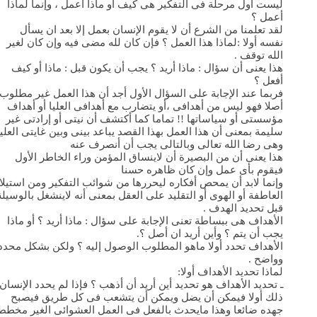
ليست أول مرحلة فى التفكير هى كيف أو ماذا أعمل ، وإنما لماذا
أعمل ؟
لقد تعلمنا من الشرع أن لا يقوم الإنسان بعمل إلا بعد ان يسأل
نفسه أولا :لماذا هذا العمل ؟ فإن كان لله مضى فيه وإن كان لغير
الله توقف .
هذا يعنى أن سؤال : ماذا أريد ؟ يجب أن يكون قبل : ماذا أو كيف
أفعل ؟
فربما عند الإجابة على السؤال الأول أجد أن هذا العمل غير مطلوب
أصلا فهو ليس من أهدافى ،أو يتضارب مع أهدافى العليا أو أهداف
مؤسستى أو سياساتها !! تماما كما أكتشف أن نيتى أو إرادتى غير
سليمة بمعنى أن هذا العمل بهذا القصد يباعد بينى وبين غايتى العليا
وهى رضا الله تعالى وبالتالى يجب أن أنصرف عنه
هذا يعنى أن من البصيرة أن لاينساق المؤمن وراء الخاطر الأول
فيقوم بأى عمل وإن كان ظاهره حسنا
وإنما لابد أن يمحص أفكاره ليحررها من شوائب التفكير ومن استيلا
العاطفة أو الهوى أو التقليد على العقل بمعنى أنه لاينشغل بالوسيلة
قبل تحديد الهدف .
الأهداف هى ببساطة تعنى الإجابة على سؤال : ماذا أريد ؟ أو ماذا
يجب أن يتم ؟ وأين أريد ان أصل ؟.
الأهداف تحدد أولا ماهو المطلوب الوصول إليه ؟ ولكن بشكل محدد
وواضح .
لماذا تحديد الأهداف أولا:
ـ تحديد الأهداف هو تحديد أين أريد أن أذهب ؟ فإذا لم يحدد الإنسان
ذلك أولا فيمكن أن يضل ويمكن أن يتشعب فى كل طريق فيصبح
جهده ضائعا وهذا مايحدث بالفعل فى العمل العشوائى الغير مخطط