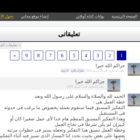
الصفحة الرئيسية
بوابات كنانة أونلاين
إنشاء موقع مجاني
دخول الأ
تعليقاتى
» تعليقات القر
»
9
8
7
6
5
4
3
2
1
«
جزاكم الله خيرا
على الدينارى
فى
26 إبريل 2026
شارك بالرد
0 ردود
جزاكم الله خيرا
على الدينارى
فى
7 إبريل 2026
الحمد لله والصلاة والسلام على رسول الله وبعد.
خطة العمل هى :
التفكير المسبق فيما سنقوم بعمله بخصوص ما نرغب فى حدوثه
فى المستقبل
وهذا التفكير المسبق المنظم هام جدا لأى عمل صغيرا كان أو
كبيرإن لم يكن شرطا فى نجاح العمل
وخطة العمل تنسق هذا التفكير وتجعله يسير فى خطوات مرتبة
بعضها على بعض بحيث تحدد لنا المسار الذى نسير فيه أثناء التفكير