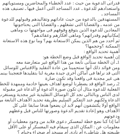
قدراتى الدعوية من حيث : عدد الخطباء والمحاضرين ومستوياتهم
واستعدادهم للدعوة ـ عدد المساجد التى أعمل فيها ـ تصنيف هذه
المساجد ـ
المستهدفين بالدعوة من حيث عاداتهم وتقاليدهم وقبولهم للدعوة
من عدمه ـ والقضايا التى تشغلهم ـ والقضايا التى يحتاجونها
المعادين للدعوة الذين يتوقع وقوفهم فى مواجهتها ت وماهى
إمكانياتهم وقدراتهم؟ وماهى أفكارهم وعقائدهم؟
ثم أحدد من هم الذين يمكن الاستعانة بهم؟ وما نوع هذه الاستعانة
الممكنة ؟وحجمها؟
أهمية تحديد الواقع :
إن أهمية تحديد الواقع قبل وضع الخطة هو:
1ـ أن الخطة ستأتى نابعة من هذا الواقع غير متعارضة معه
ومن فوائد ذلك أنها ستحمينا من عادة التقليد والاقتباس للوسائل
التى قد نراها فى أماكن أخرى جيدة مغرية لنا بتقليدها فتعجبنا بينما
هى غير مجدية فى واقعنا وقد تكون ضارة
2ـ رصد الواقع قد يضطرنا لوضع أهداف بعينها خادمة وممهدة للخط
الفعلية للدعوة مثال أن تكون صورة الدعوة أو الدعاة غير مقبولة
لدى الناس وبالتالى نجد كل الوسائل التقليدية غير مجدية ويستغرب
الدعاة ولكنهم عند التفكير السليم بطريقة تحديد الأهداف النابعة م
الواقع أولا يكتشفون أنهم لابد أن يضعوا هدفا سابقا على كل
الأهداف وهو إعادة تقديم الدعوة وصورتها للناس قبل وعظهم
ودعوتهم
أما إذا كنا نضع خطة لمعسكر دعوى فلابد من وجود معطيات أو
معلومات عن : المكان الذى سيقام فيه المعسكر أو على الأقل
طبيعته هل شاطىء أم نادى أم مسجد أم صحراء وخيام ؟