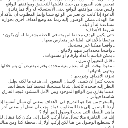
تمحص هذه الصورة من حيث قابليتها للتحقيق وموافقتها للواقع
وليس معنى موافقتها للواقع يعنى الاستسلام له وإلا فما فائدة
الدعوة إذا كانت لن تغير من الواقع شيئا وإنما المطلوب أن نتأكد أن
هذا الهدف ممكن الوصول إليه ربما بعد وضع أهداف أخرى بجواره
مساعدة له أو قبله .
شروط الأهداف:
حتى يكون الهدف محققا لمهمته فى الخطة يشترط له أن يكون :
مرتبطا بالأهداف العليا غير متعارض معها .
ـ واقعيا ممكنا غير مستحيل .
ـ واضحا محدداغير مبهم ولامائع .
ـ يمكن قياسه بأعداد وأرقام أو مستويات .
ـ قابل للتغييرأى مرن .
ـ مقيدا بوقت ،أى له مدة زمنية محددة وفترة يفترض أن يتم خلالها
وينتهى بانتهائها .
تجزئة الأهداف وتدريجها :
يحدث كثيرا أن يتمنى الإنسان الصعود إلى هدف ما لكنه يطيل
النظر إليه فيجده كالجبل شاقا مستحيلا فيحبط كما يحبط أيضا
عندما يقارن بين الواقع الموجود وبين الأمل المنشود فيجد الفارق
شاسعا فييأس .
والمخرج من هذا هو التدريج فى الأهداف بمعنى أن نسأل أنفسنا إذا
أردنا الوصول إلى هذا المطلوب فماذا يجب أن نفعل أو بمعنى آخر
ماهى النقطة التى يجب الوصول إليها أولا ؟
إنك فى القاهرة مثلا تسأل ماذا أركب لأصل إلى مكان كذا فيقال ل
لا تستطيع الوصول من هنا لكن إركب أولا إلى محطة كذا ومن هناك
إركب .